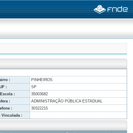
irro :
PINHEIROS
UF :
SP
Escola :
35003682
fera :
ADMINISTRAÇÃO PÚBLICA ESTADUAL
efone :
30322215
 Vinculada :