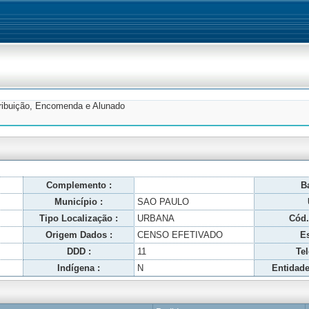
tribuição, Encomenda e Alunado
Complemento :
Ba
Município :
SAO PAULO
Tipo Localização :
URBANA
Cód.
Origem Dados :
CENSO EFETIVADO
Es
DDD :
11
Tel
Indígena :
N
Entidade