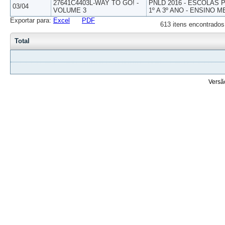
27641C4403L-WAY TO GO! -
PNLD 2016 - ESCOLAS
03/04
VOLUME 3
1º A 3º ANO - ENSINO M
Exportar para:
Excel
PDF
613 itens encontrados
Total
Versã