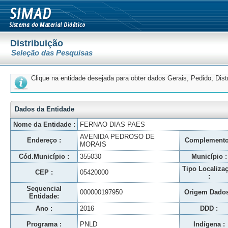
Distribuição
Seleção das Pesquisas
Clique na entidade desejada para obter dados Gerais, Pedido, Dis
Dados da Entidade
Nome da Entidade :
FERNAO DIAS PAES
AVENIDA PEDROSO DE
Endereço :
Complemento
MORAIS
Cód.Município :
355030
Município :
Tipo Localiza
CEP :
05420000
:
Sequencial
000000197950
Origem Dados
Entidade:
Ano :
2016
DDD :
Programa :
PNLD
Indígena :