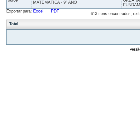
08/09
URBANAS
MATEMÁTICA - 9º ANO
FUNDAM
Exportar para:
Excel
PDF
613 itens encontrados, exi
Total
Versã