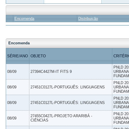
Encomenda
Distribuição
Encomenda
SÉRIE/ANO
OBJETO
CRITÉR
PNLD 20
08/09
27394C4427M-IT FITS 9
URBANAS
FUNDAM
PNLD 20
08/09
27451C0127L-PORTUGUÊS: LINGUAGENS
URBANAS
FUNDAM
PNLD 20
08/09
27451C0127L-PORTUGUÊS: LINGUAGENS
URBANAS
FUNDAM
PNLD 20
27455C0427L-PROJETO ARARIBÁ -
08/09
URBANAS
CIÊNCIAS
FUNDAM