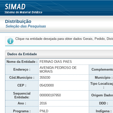
Distribuição
Seleção das Pesquisas
Clique na entidade desejada para obter dados Gerais, Pedido, Dis
Dados da Entidade
Nome da Entidade :
FERNAO DIAS PAES
AVENIDA PEDROSO DE
Endereço :
Complemento
MORAIS
Cód.Município :
355030
Município :
Tipo Localiza
CEP :
05420000
:
Sequencial
000000197950
Origem Dados
Entidade:
Ano :
2016
DDD :
Programa :
PNLD
Indígena :