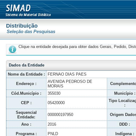
Distribuição
Seleção das Pesquisas
Clique na entidade desejada para obter dados Gerais, Pedido, Dis
Dados da Entidade
Nome da Entidade :
FERNAO DIAS PAES
AVENIDA PEDROSO DE
Endereço :
Complemento
MORAIS
Cód.Município :
355030
Município :
Tipo Localiza
CEP :
05420000
:
Sequencial
000000197950
Origem Dados
Entidade:
Ano :
2016
DDD :
Programa :
PNLD
Indígena :