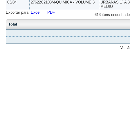
03/04
27622C2103M-QUÍMICA - VOLUME 3
URBANAS 1º A 3
MEDIO
Exportar para:
Excel
PDF
613 itens encontrado
Total
Versã