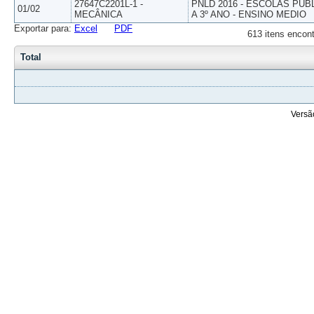
27647C2201L-1 -
PNLD 2016 - ESCOLAS PUB
01/02
MECÂNICA
A 3º ANO - ENSINO MEDIO
Exportar para:
Excel
PDF
613 itens encont
Total
Versã