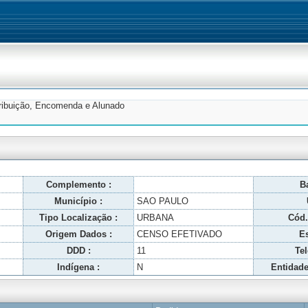
tribuição, Encomenda e Alunado
Complemento :
Ba
Município :
SAO PAULO
Tipo Localização :
URBANA
Cód.
Origem Dados :
CENSO EFETIVADO
Es
DDD :
11
Tel
Indígena :
N
Entidade