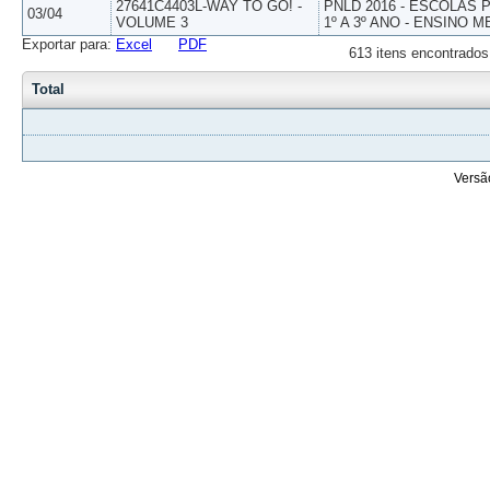
27641C4403L-WAY TO GO! -
PNLD 2016 - ESCOLAS
03/04
VOLUME 3
1º A 3º ANO - ENSINO M
Exportar para:
Excel
PDF
613 itens encontrados
Total
Versã