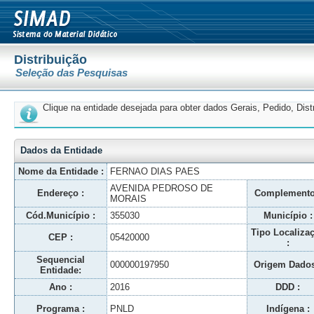
Distribuição
Seleção das Pesquisas
Clique na entidade desejada para obter dados Gerais, Pedido, Dis
Dados da Entidade
Nome da Entidade :
FERNAO DIAS PAES
AVENIDA PEDROSO DE
Endereço :
Complemento
MORAIS
Cód.Município :
355030
Município :
Tipo Localiza
CEP :
05420000
:
Sequencial
000000197950
Origem Dados
Entidade:
Ano :
2016
DDD :
Programa :
PNLD
Indígena :