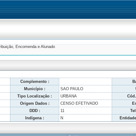
tribuição, Encomenda e Alunado
Complemento :
Ba
Município :
SAO PAULO
Tipo Localização :
URBANA
Cód.
Origem Dados :
CENSO EFETIVADO
Es
DDD :
11
Tel
Indígena :
N
Entidade