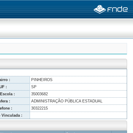
irro :
PINHEIROS
UF :
SP
Escola :
35003682
fera :
ADMINISTRAÇÃO PÚBLICA ESTADUAL
efone :
30322215
 Vinculada :