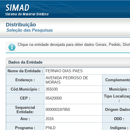
Distribuição
Seleção das Pesquisas
Clique na entidade desejada para obter dados Gerais, Pedido, Dis
Dados da Entidade
Nome da Entidade :
FERNAO DIAS PAES
AVENIDA PEDROSO DE
Endereço :
Complemento
MORAIS
Cód.Município :
355030
Município :
Tipo Localiza
CEP :
05420000
:
Sequencial
000000197950
Origem Dados
Entidade:
Ano :
2016
DDD :
Programa :
PNLD
Indígena :