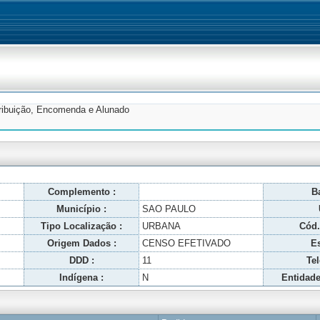
tribuição, Encomenda e Alunado
Complemento :
Ba
Município :
SAO PAULO
Tipo Localização :
URBANA
Cód.
Origem Dados :
CENSO EFETIVADO
Es
DDD :
11
Tel
Indígena :
N
Entidade