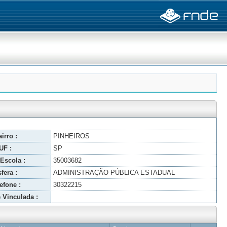
irro :
PINHEIROS
UF :
SP
Escola :
35003682
fera :
ADMINISTRAÇÃO PÚBLICA ESTADUAL
efone :
30322215
 Vinculada :