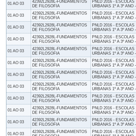
42392L2928L-FUNDAMENTOS
PNLD 2016 - ESCOLAS
01 AO 03
DE FILOSOFIA
URBANAS 1º A 3º ANO 
42392L2928L-FUNDAMENTOS
PNLD 2016 - ESCOLAS
01 AO 03
DE FILOSOFIA
URBANAS 1º A 3º ANO 
42392L2928L-FUNDAMENTOS
PNLD 2016 - ESCOLAS
01 AO 03
DE FILOSOFIA
URBANAS 1º A 3º ANO 
42392L2928L-FUNDAMENTOS
PNLD 2016 - ESCOLAS
01 AO 03
DE FILOSOFIA
URBANAS 1º A 3º ANO 
42392L2928L-FUNDAMENTOS
PNLD 2016 - ESCOLAS
01 AO 03
DE FILOSOFIA
URBANAS 1º A 3º ANO 
42392L2928L-FUNDAMENTOS
PNLD 2016 - ESCOLAS
01 AO 03
DE FILOSOFIA
URBANAS 1º A 3º ANO 
42392L2928L-FUNDAMENTOS
PNLD 2016 - ESCOLAS
01 AO 03
DE FILOSOFIA
URBANAS 1º A 3º ANO 
42392L2928L-FUNDAMENTOS
PNLD 2016 - ESCOLAS
01 AO 03
DE FILOSOFIA
URBANAS 1º A 3º ANO 
42392L2928L-FUNDAMENTOS
PNLD 2016 - ESCOLAS
01 AO 03
DE FILOSOFIA
URBANAS 1º A 3º ANO 
42392L2928L-FUNDAMENTOS
PNLD 2016 - ESCOLAS
01 AO 03
DE FILOSOFIA
URBANAS 1º A 3º ANO 
42392L2928L-FUNDAMENTOS
PNLD 2016 - ESCOLAS
01 AO 03
DE FILOSOFIA
URBANAS 1º A 3º ANO 
42392L2928L-FUNDAMENTOS
PNLD 2016 - ESCOLAS
01 AO 03