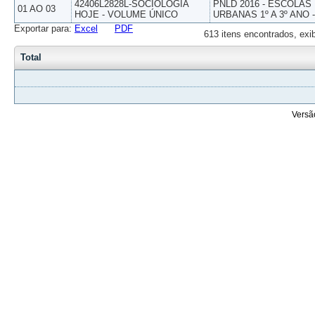
42406L2828L-SOCIOLOGIA
PNLD 2016 - ESCOLAS
01 AO 03
HOJE - VOLUME ÚNICO
URBANAS 1º A 3º ANO 
Exportar para:
Excel
PDF
613 itens encontrados, exi
Total
Versã