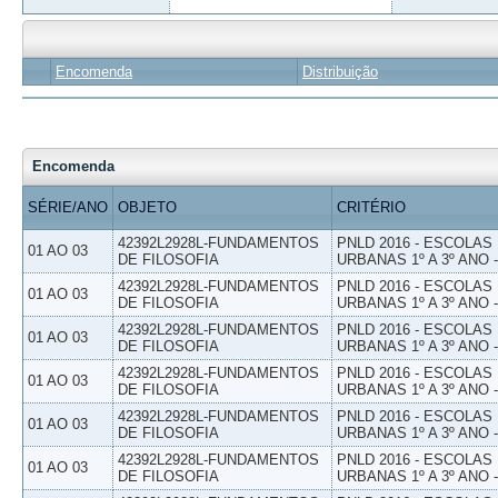
Encomenda
Distribuição
Encomenda
SÉRIE/ANO
OBJETO
CRITÉRIO
42392L2928L-FUNDAMENTOS
PNLD 2016 - ESCOLAS
01 AO 03
DE FILOSOFIA
URBANAS 1º A 3º ANO 
42392L2928L-FUNDAMENTOS
PNLD 2016 - ESCOLAS
01 AO 03
DE FILOSOFIA
URBANAS 1º A 3º ANO 
42392L2928L-FUNDAMENTOS
PNLD 2016 - ESCOLAS
01 AO 03
DE FILOSOFIA
URBANAS 1º A 3º ANO 
42392L2928L-FUNDAMENTOS
PNLD 2016 - ESCOLAS
01 AO 03
DE FILOSOFIA
URBANAS 1º A 3º ANO 
42392L2928L-FUNDAMENTOS
PNLD 2016 - ESCOLAS
01 AO 03
DE FILOSOFIA
URBANAS 1º A 3º ANO 
42392L2928L-FUNDAMENTOS
PNLD 2016 - ESCOLAS
01 AO 03
DE FILOSOFIA
URBANAS 1º A 3º ANO 