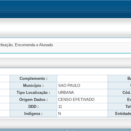
tribuição, Encomenda e Alunado
Complemento :
Ba
Município :
SAO PAULO
Tipo Localização :
URBANA
Cód.
Origem Dados :
CENSO EFETIVADO
Es
DDD :
11
Tel
Indígena :
N
Entidade