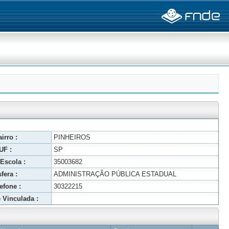
irro :
PINHEIROS
UF :
SP
Escola :
35003682
fera :
ADMINISTRAÇÃO PÚBLICA ESTADUAL
efone :
30322215
 Vinculada :