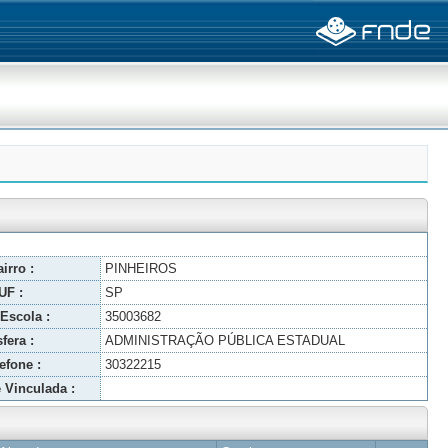
irro :
PINHEIROS
UF :
SP
Escola :
35003682
fera :
ADMINISTRAÇÃO PÚBLICA ESTADUAL
efone :
30322215
 Vinculada :