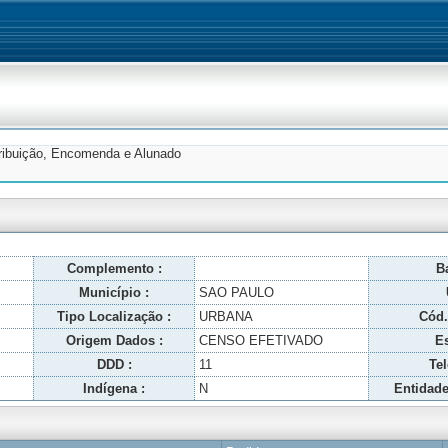
tribuição, Encomenda e Alunado
Complemento :
Ba
Município :
SAO PAULO
Tipo Localização :
URBANA
Cód.
Origem Dados :
CENSO EFETIVADO
Es
DDD :
11
Tel
Indígena :
N
Entidade