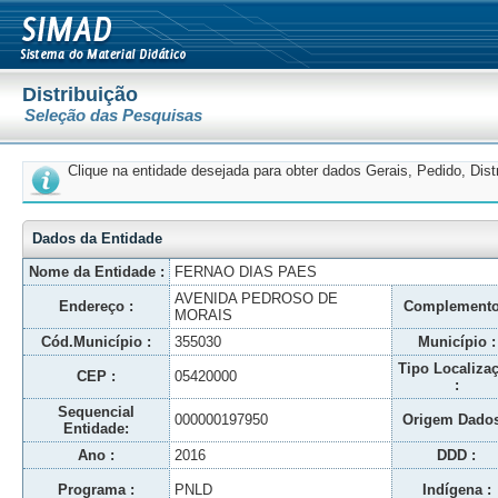
Distribuição
Seleção das Pesquisas
Clique na entidade desejada para obter dados Gerais, Pedido, Dis
Dados da Entidade
Nome da Entidade :
FERNAO DIAS PAES
AVENIDA PEDROSO DE
Endereço :
Complemento
MORAIS
Cód.Município :
355030
Município :
Tipo Localiza
CEP :
05420000
:
Sequencial
000000197950
Origem Dados
Entidade:
Ano :
2016
DDD :
Programa :
PNLD
Indígena :