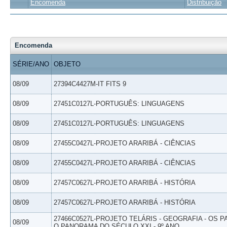
Encomenda
Distribuição
Encomenda
SÉRIE/ANO
OBJETO
08/09
27394C4427M-IT FITS 9
08/09
27451C0127L-PORTUGUÊS: LINGUAGENS
08/09
27451C0127L-PORTUGUÊS: LINGUAGENS
08/09
27455C0427L-PROJETO ARARIBÁ - CIÊNCIAS
08/09
27455C0427L-PROJETO ARARIBÁ - CIÊNCIAS
08/09
27457C0627L-PROJETO ARARIBÁ - HISTÓRIA
08/09
27457C0627L-PROJETO ARARIBÁ - HISTÓRIA
27466C0527L-PROJETO TELÁRIS - GEOGRAFIA - OS 
08/09
O PANORAMA DO SÉCULO XXI - 9º ANO