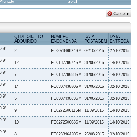
Alunado
Geral
QTDE OBJETO
NÚMERO
DATA
DATA
ADQUIRIDO
ENCOMENDA
POSTAGEM
ENTREGA
 9º
2
FE007846824SM
02/10/2015
27/10/2015
 9º
12
FE018778674SM
31/08/2015
14/10/2015
 9º
7
FE018778688SM
31/08/2015
14/10/2015
 9º
14
FE030743850SM
31/08/2015
02/10/2015
 9º
5
FE030743863SM
31/08/2015
02/10/2015
 9º
9
FE027250611SM
11/09/2015
14/10/2015
 9º
10
FE027250608SM
11/09/2015
14/10/2015
 9º
8
FE023346420SM
25/08/2015
02/10/2015