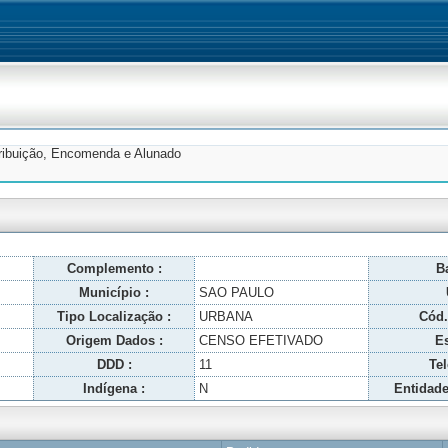
tribuição, Encomenda e Alunado
Complemento :
Ba
Município :
SAO PAULO
Tipo Localização :
URBANA
Cód.
Origem Dados :
CENSO EFETIVADO
Es
DDD :
11
Tel
Indígena :
N
Entidade