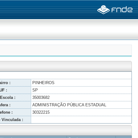
irro :
PINHEIROS
UF :
SP
Escola :
35003682
fera :
ADMINISTRAÇÃO PÚBLICA ESTADUAL
efone :
30322215
 Vinculada :