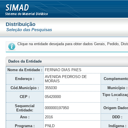
Distribuição
Seleção das Pesquisas
Clique na entidade desejada para obter dados Gerais, Pedido, Dis
Dados da Entidade
Nome da Entidade :
FERNAO DIAS PAES
AVENIDA PEDROSO DE
Endereço :
Complemento
MORAIS
Cód.Município :
355030
Município :
Tipo Localiza
CEP :
05420000
:
Sequencial
000000197950
Origem Dados
Entidade:
Ano :
2016
DDD :
Programa :
PNLD
Indígena :