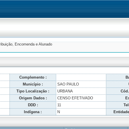
tribuição, Encomenda e Alunado
Complemento :
Ba
Município :
SAO PAULO
Tipo Localização :
URBANA
Cód.
Origem Dados :
CENSO EFETIVADO
Es
DDD :
11
Tel
Indígena :
N
Entidade