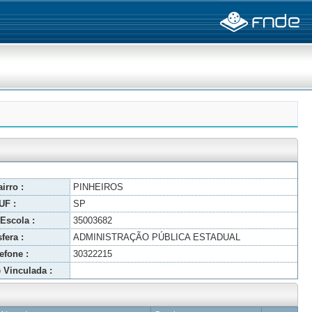
irro :
PINHEIROS
UF :
SP
Escola :
35003682
fera :
ADMINISTRAÇÃO PÚBLICA ESTADUAL
efone :
30322215
 Vinculada :