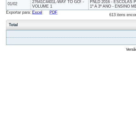
27641C4401L-WAY TO GO! -
PNLD 2016 - ESCOLAS
01/02
VOLUME 1
1º A 3º ANO - ENSINO M
Exportar para:
Excel
PDF
613 itens enco
Total
Versã