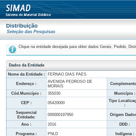
Distribuição
Seleção das Pesquisas
Clique na entidade desejada para obter dados Gerais, Pedido, Dis
Dados da Entidade
Nome da Entidade :
FERNAO DIAS PAES
AVENIDA PEDROSO DE
Endereço :
Complemento
MORAIS
Cód.Município :
355030
Município :
Tipo Localiza
CEP :
05420000
:
Sequencial
000000197950
Origem Dados
Entidade:
Ano :
2016
DDD :
Programa :
PNLD
Indígena :