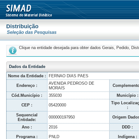
Distribuição
Seleção das Pesquisas
Clique na entidade desejada para obter dados Gerais, Pedido, Dis
Dados da Entidade
Nome da Entidade :
FERNAO DIAS PAES
AVENIDA PEDROSO DE
Endereço :
Complemento
MORAIS
Cód.Município :
355030
Município :
Tipo Localiza
CEP :
05420000
:
Sequencial
000000197950
Origem Dados
Entidade:
Ano :
2016
DDD :
Programa :
PNLD
Indígena :