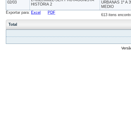
02/03
URBANAS 1º A 3
HISTÓRIA 2
MEDIO
Exportar para:
Excel
PDF
613 itens encontr
Total
Versã