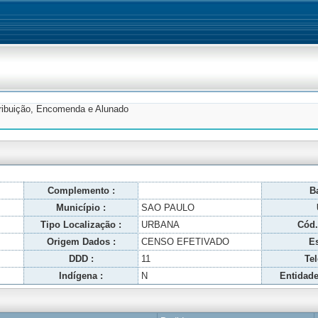
tribuição, Encomenda e Alunado
Complemento :
Ba
Município :
SAO PAULO
Tipo Localização :
URBANA
Cód.
Origem Dados :
CENSO EFETIVADO
Es
DDD :
11
Tel
Indígena :
N
Entidade