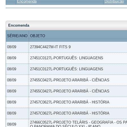
Encomenda
Distribuição
Encomenda
SÉRIE/ANO
OBJETO
08/09
27394C4427M-IT FITS 9
08/09
27451C0127L-PORTUGUÊS: LINGUAGENS
08/09
27451C0127L-PORTUGUÊS: LINGUAGENS
08/09
27455C0427L-PROJETO ARARIBÁ - CIÊNCIAS
08/09
27455C0427L-PROJETO ARARIBÁ - CIÊNCIAS
08/09
27457C0627L-PROJETO ARARIBÁ - HISTÓRIA
08/09
27457C0627L-PROJETO ARARIBÁ - HISTÓRIA
27466C0527L-PROJETO TELÁRIS - GEOGRAFIA - OS 
08/09
O PANORAMA DO SÉCULO XXI - 9º ANO