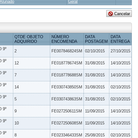
Alunado
Geral
QTDE OBJETO
NÚMERO
DATA
DATA
ADQUIRIDO
ENCOMENDA
POSTAGEM
ENTREGA
 9º
2
FE007846824SM
02/10/2015
27/10/2015
 9º
12
FE018778674SM
31/08/2015
14/10/2015
 9º
7
FE018778688SM
31/08/2015
14/10/2015
 9º
14
FE030743850SM
31/08/2015
02/10/2015
 9º
5
FE030743863SM
31/08/2015
02/10/2015
 9º
9
FE027250611SM
11/09/2015
14/10/2015
 9º
10
FE027250608SM
11/09/2015
14/10/2015
 9º
8
FE023346433SM
25/08/2015
02/10/2015