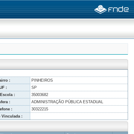
irro :
PINHEIROS
UF :
SP
Escola :
35003682
fera :
ADMINISTRAÇÃO PÚBLICA ESTADUAL
efone :
30322215
 Vinculada :