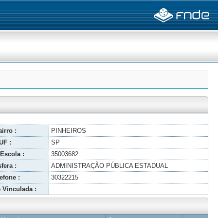
irro :
PINHEIROS
UF :
SP
Escola :
35003682
fera :
ADMINISTRAÇÃO PÚBLICA ESTADUAL
efone :
30322215
 Vinculada :