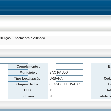
tribuição, Encomenda e Alunado
Complemento :
Ba
Município :
SAO PAULO
Tipo Localização :
URBANA
Cód.
Origem Dados :
CENSO EFETIVADO
Es
DDD :
11
Tel
Indígena :
N
Entidade