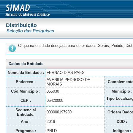
Distribuição
Seleção das Pesquisas
Clique na entidade desejada para obter dados Gerais, Pedido, Dis
Dados da Entidade
Nome da Entidade :
FERNAO DIAS PAES
AVENIDA PEDROSO DE
Endereço :
Complemento
MORAIS
Cód.Município :
355030
Município :
Tipo Localiza
CEP :
05420000
:
Sequencial
000000197950
Origem Dados
Entidade:
Ano :
2016
DDD :
Programa :
PNLD
Indígena :