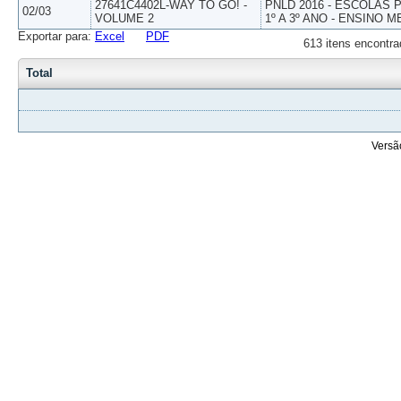
27641C4402L-WAY TO GO! -
PNLD 2016 - ESCOLAS
02/03
VOLUME 2
1º A 3º ANO - ENSINO M
Exportar para:
Excel
PDF
613 itens encontra
Total
Versã