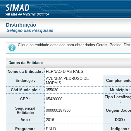
Distribuição
Seleção das Pesquisas
Clique na entidade desejada para obter dados Gerais, Pedido, Dis
Dados da Entidade
Nome da Entidade :
FERNAO DIAS PAES
AVENIDA PEDROSO DE
Endereço :
Complemento
MORAIS
Cód.Município :
355030
Município :
Tipo Localiza
CEP :
05420000
:
Sequencial
000000197950
Origem Dados
Entidade:
Ano :
2016
DDD :
Programa :
PNLD
Indígena :