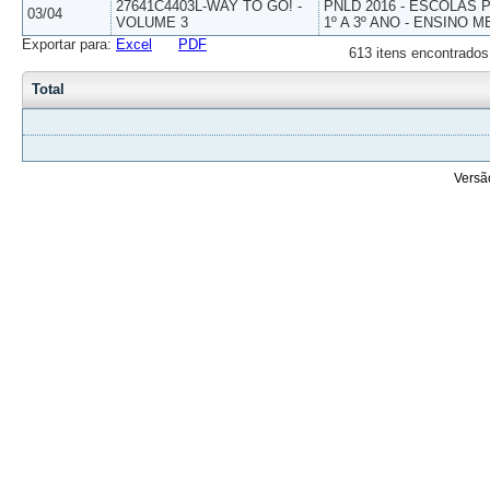
27641C4403L-WAY TO GO! -
PNLD 2016 - ESCOLAS
03/04
VOLUME 3
1º A 3º ANO - ENSINO M
Exportar para:
Excel
PDF
613 itens encontrados
Total
Versã