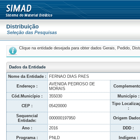
Distribuição
Seleção das Pesquisas
Clique na entidade desejada para obter dados Gerais, Pedido, Dis
Dados da Entidade
Nome da Entidade :
FERNAO DIAS PAES
AVENIDA PEDROSO DE
Endereço :
Complemento
MORAIS
Cód.Município :
355030
Município :
Tipo Localiza
CEP :
05420000
:
Sequencial
000000197950
Origem Dados
Entidade:
Ano :
2016
DDD :
Programa :
PNLD
Indígena :