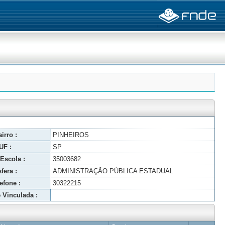
irro :
PINHEIROS
UF :
SP
Escola :
35003682
fera :
ADMINISTRAÇÃO PÚBLICA ESTADUAL
efone :
30322215
 Vinculada :