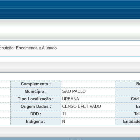
tribuição, Encomenda e Alunado
Complemento :
Ba
Município :
SAO PAULO
Tipo Localização :
URBANA
Cód.
Origem Dados :
CENSO EFETIVADO
Es
DDD :
11
Tel
Indígena :
N
Entidade