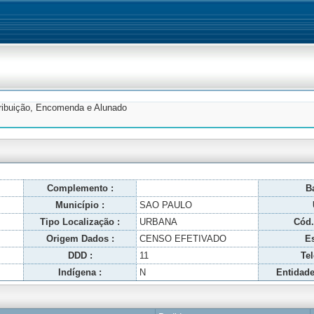
tribuição, Encomenda e Alunado
Complemento :
Ba
Município :
SAO PAULO
Tipo Localização :
URBANA
Cód.
Origem Dados :
CENSO EFETIVADO
Es
DDD :
11
Tel
Indígena :
N
Entidade