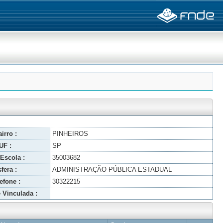
irro :
PINHEIROS
UF :
SP
Escola :
35003682
fera :
ADMINISTRAÇÃO PÚBLICA ESTADUAL
efone :
30322215
 Vinculada :