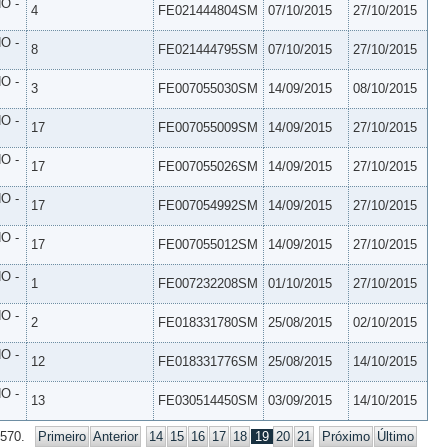
O -
4
FE021444804SM
07/10/2015
27/10/2015
O -
8
FE021444795SM
07/10/2015
27/10/2015
O -
3
FE007055030SM
14/09/2015
08/10/2015
O -
17
FE007055009SM
14/09/2015
27/10/2015
O -
17
FE007055026SM
14/09/2015
27/10/2015
O -
17
FE007054992SM
14/09/2015
27/10/2015
O -
17
FE007055012SM
14/09/2015
27/10/2015
O -
1
FE007232208SM
01/10/2015
27/10/2015
O -
2
FE018331780SM
25/08/2015
02/10/2015
O -
12
FE018331776SM
25/08/2015
14/10/2015
O -
13
FE030514450SM
03/09/2015
14/10/2015
 570.
Primeiro
Anterior
14
15
16
17
18
19
20
21
Próximo
Último