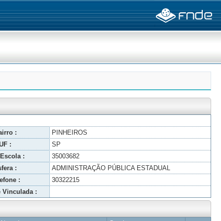
irro :
PINHEIROS
UF :
SP
Escola :
35003682
fera :
ADMINISTRAÇÃO PÚBLICA ESTADUAL
efone :
30322215
 Vinculada :