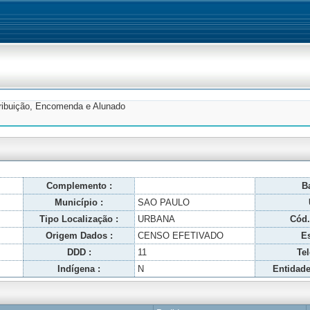
tribuição, Encomenda e Alunado
Complemento :
Ba
Município :
SAO PAULO
Tipo Localização :
URBANA
Cód.
Origem Dados :
CENSO EFETIVADO
Es
DDD :
11
Tel
Indígena :
N
Entidade