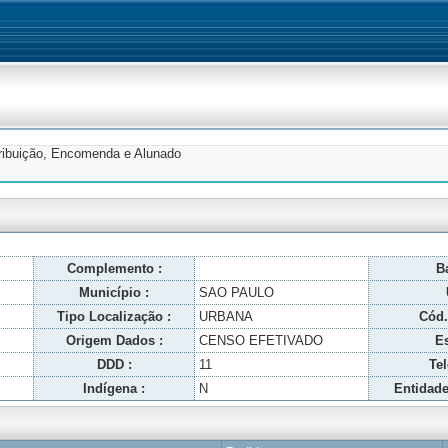
tribuição, Encomenda e Alunado
Complemento :
Ba
Município :
SAO PAULO
Tipo Localização :
URBANA
Cód.
Origem Dados :
CENSO EFETIVADO
Es
DDD :
11
Tel
Indígena :
N
Entidade