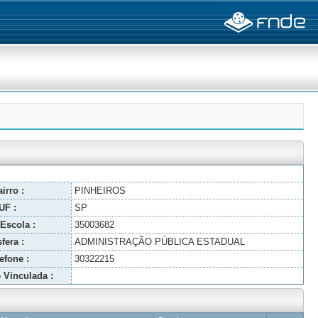
irro :
PINHEIROS
UF :
SP
Escola :
35003682
fera :
ADMINISTRAÇÃO PÚBLICA ESTADUAL
efone :
30322215
 Vinculada :