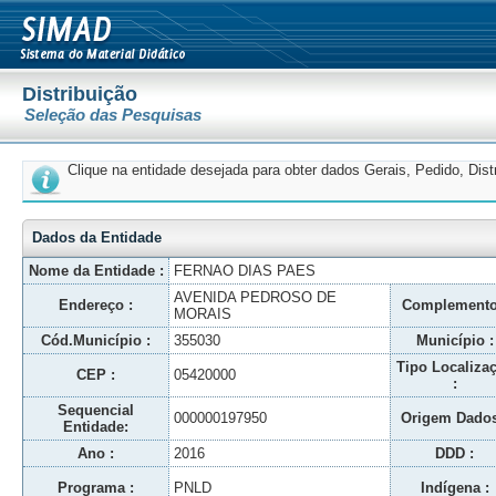
Distribuição
Seleção das Pesquisas
Clique na entidade desejada para obter dados Gerais, Pedido, Dis
Dados da Entidade
Nome da Entidade :
FERNAO DIAS PAES
AVENIDA PEDROSO DE
Endereço :
Complemento
MORAIS
Cód.Município :
355030
Município :
Tipo Localiza
CEP :
05420000
:
Sequencial
000000197950
Origem Dados
Entidade:
Ano :
2016
DDD :
Programa :
PNLD
Indígena :