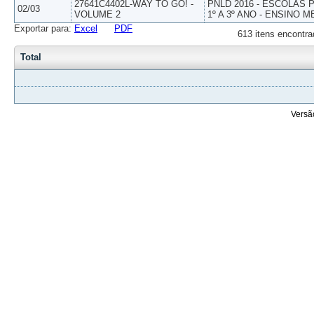
27641C4402L-WAY TO GO! -
PNLD 2016 - ESCOLAS
02/03
VOLUME 2
1º A 3º ANO - ENSINO M
Exportar para:
Excel
PDF
613 itens encontra
Total
Versã