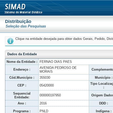
Distribuição
Seleção das Pesquisas
Clique na entidade desejada para obter dados Gerais, Pedido, Dis
Dados da Entidade
Nome da Entidade :
FERNAO DIAS PAES
AVENIDA PEDROSO DE
Endereço :
Complemento
MORAIS
Cód.Município :
355030
Município :
Tipo Localiza
CEP :
05420000
:
Sequencial
000000197950
Origem Dados
Entidade:
Ano :
2016
DDD :
Programa :
PNLD
Indígena :