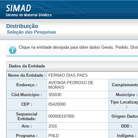
Distribuição
Seleção das Pesquisas
Clique na entidade desejada para obter dados Gerais, Pedido, Dis
Dados da Entidade
Nome da Entidade :
FERNAO DIAS PAES
AVENIDA PEDROSO DE
Endereço :
Complemento
MORAIS
Cód.Município :
355030
Município :
Tipo Localiza
CEP :
05420000
:
Sequencial
000000197950
Origem Dados
Entidade:
Ano :
2016
DDD :
Programa :
PNLD
Indígena :