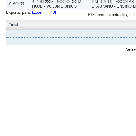
42406L2828L-SOCIOLOGIA
PNLD 2016 - ESCOLAS
01 AO 03
HOJE - VOLUME ÚNICO
1º A 3º ANO - ENSINO 
Exportar para:
Excel
PDF
613 itens encontrados, exi
Total
Versã