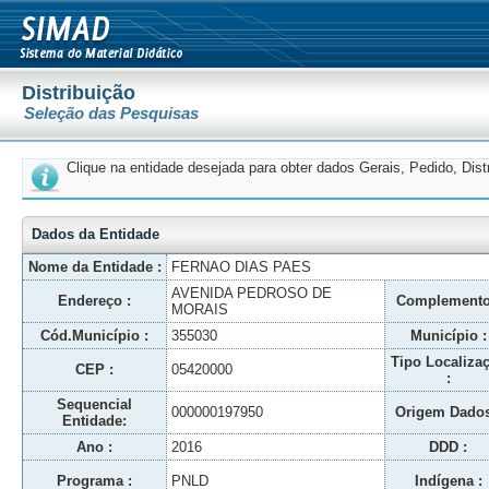
Distribuição
Seleção das Pesquisas
Clique na entidade desejada para obter dados Gerais, Pedido, Dis
Dados da Entidade
Nome da Entidade :
FERNAO DIAS PAES
AVENIDA PEDROSO DE
Endereço :
Complemento
MORAIS
Cód.Município :
355030
Município :
Tipo Localiza
CEP :
05420000
:
Sequencial
000000197950
Origem Dados
Entidade:
Ano :
2016
DDD :
Programa :
PNLD
Indígena :