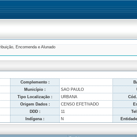
tribuição, Encomenda e Alunado
Complemento :
Ba
Município :
SAO PAULO
Tipo Localização :
URBANA
Cód.
Origem Dados :
CENSO EFETIVADO
Es
DDD :
11
Tel
Indígena :
N
Entidade