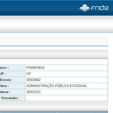
irro :
PINHEIROS
UF :
SP
Escola :
35003682
fera :
ADMINISTRAÇÃO PÚBLICA ESTADUAL
efone :
30322215
 Vinculada :