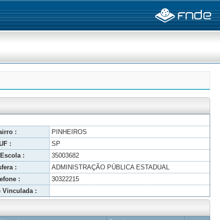
irro :
PINHEIROS
UF :
SP
Escola :
35003682
fera :
ADMINISTRAÇÃO PÚBLICA ESTADUAL
efone :
30322215
 Vinculada :