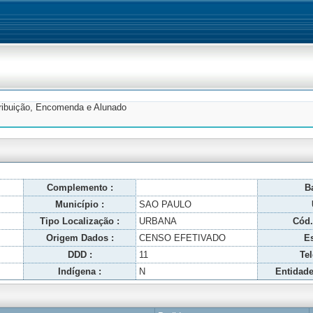
tribuição, Encomenda e Alunado
Complemento :
Ba
Município :
SAO PAULO
Tipo Localização :
URBANA
Cód.
Origem Dados :
CENSO EFETIVADO
Es
DDD :
11
Tel
Indígena :
N
Entidade