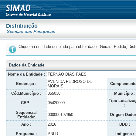
Distribuição
Seleção das Pesquisas
Clique na entidade desejada para obter dados Gerais, Pedido, Dis
Dados da Entidade
Nome da Entidade :
FERNAO DIAS PAES
AVENIDA PEDROSO DE
Endereço :
Complemento
MORAIS
Cód.Município :
355030
Município :
Tipo Localiza
CEP :
05420000
:
Sequencial
000000197950
Origem Dados
Entidade:
Ano :
2016
DDD :
Programa :
PNLD
Indígena :