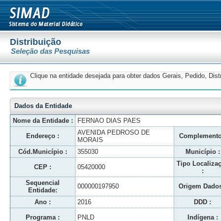
Distribuição
Seleção das Pesquisas
Clique na entidade desejada para obter dados Gerais, Pedido, Dis
Dados da Entidade
Nome da Entidade :
FERNAO DIAS PAES
AVENIDA PEDROSO DE
Endereço :
Complemento
MORAIS
Cód.Município :
355030
Município :
Tipo Localiza
CEP :
05420000
:
Sequencial
000000197950
Origem Dados
Entidade:
Ano :
2016
DDD :
Programa :
PNLD
Indígena :