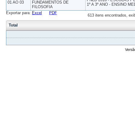
01 AO 03
FUNDAMENTOS DE
1º A 3º ANO - ENSINO ME
FILOSOFIA
Exportar para:
Excel
PDF
613 itens encontrados, exi
Total
Versã