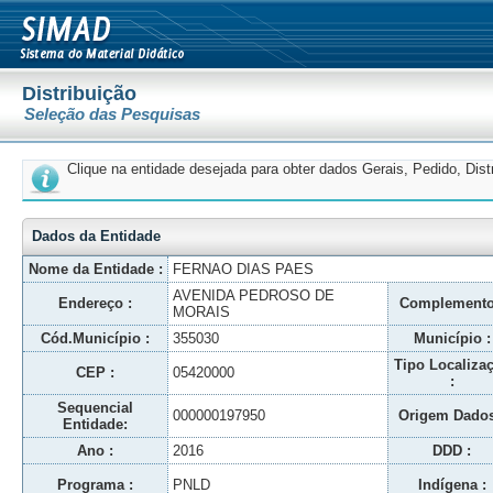
Distribuição
Seleção das Pesquisas
Clique na entidade desejada para obter dados Gerais, Pedido, Dis
Dados da Entidade
Nome da Entidade :
FERNAO DIAS PAES
AVENIDA PEDROSO DE
Endereço :
Complemento
MORAIS
Cód.Município :
355030
Município :
Tipo Localiza
CEP :
05420000
:
Sequencial
000000197950
Origem Dados
Entidade:
Ano :
2016
DDD :
Programa :
PNLD
Indígena :