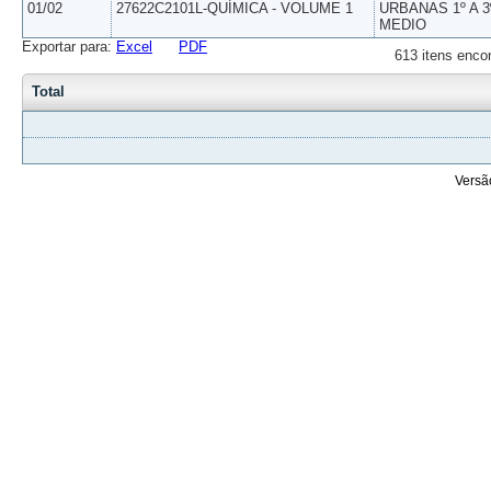
01/02
27622C2101L-QUÍMICA - VOLUME 1
URBANAS 1º A 3
MEDIO
Exportar para:
Excel
PDF
613 itens enco
Total
Versã