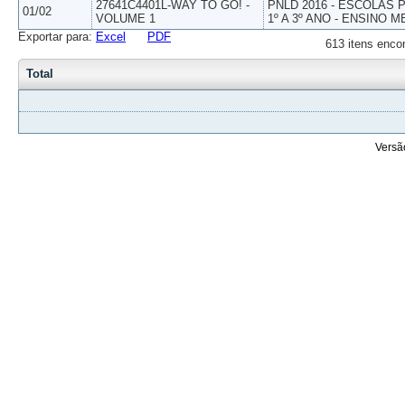
27641C4401L-WAY TO GO! -
PNLD 2016 - ESCOLAS
01/02
VOLUME 1
1º A 3º ANO - ENSINO M
Exportar para:
Excel
PDF
613 itens enco
Total
Versã