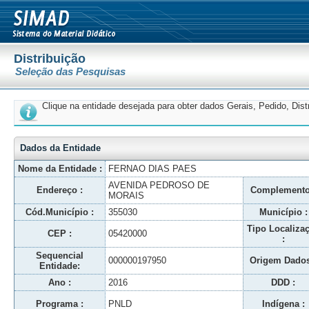
Distribuição
Seleção das Pesquisas
Clique na entidade desejada para obter dados Gerais, Pedido, Dis
Dados da Entidade
Nome da Entidade :
FERNAO DIAS PAES
AVENIDA PEDROSO DE
Endereço :
Complemento
MORAIS
Cód.Município :
355030
Município :
Tipo Localiza
CEP :
05420000
:
Sequencial
000000197950
Origem Dados
Entidade:
Ano :
2016
DDD :
Programa :
PNLD
Indígena :