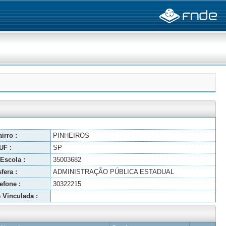
irro :
PINHEIROS
UF :
SP
Escola :
35003682
fera :
ADMINISTRAÇÃO PÚBLICA ESTADUAL
efone :
30322215
 Vinculada :