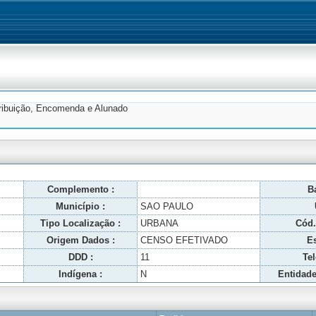
tribuição, Encomenda e Alunado
Complemento :
Ba
Município :
SAO PAULO
Tipo Localização :
URBANA
Cód.
Origem Dados :
CENSO EFETIVADO
Es
DDD :
11
Tel
Indígena :
N
Entidade