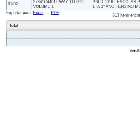
27641C4401L-WAY TO GO! -
PNLD 2016 - ESCOLAS
01/02
VOLUME 1
1º A 3º ANO - ENSINO M
Exportar para:
Excel
PDF
613 itens enco
Total
Versã