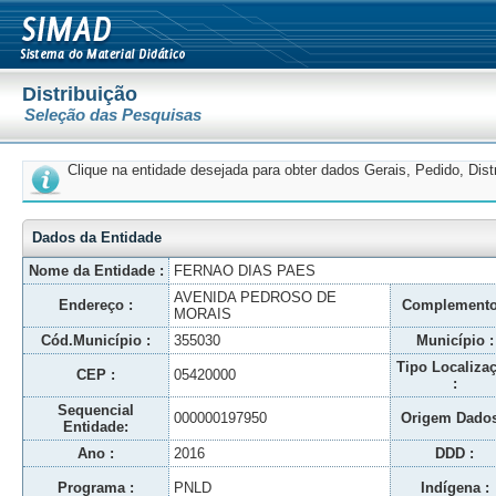
Distribuição
Seleção das Pesquisas
Clique na entidade desejada para obter dados Gerais, Pedido, Dis
Dados da Entidade
Nome da Entidade :
FERNAO DIAS PAES
AVENIDA PEDROSO DE
Endereço :
Complemento
MORAIS
Cód.Município :
355030
Município :
Tipo Localiza
CEP :
05420000
:
Sequencial
000000197950
Origem Dados
Entidade:
Ano :
2016
DDD :
Programa :
PNLD
Indígena :