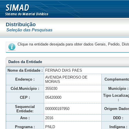
Distribuição
Seleção das Pesquisas
Clique na entidade desejada para obter dados Gerais, Pedido, Dis
Dados da Entidade
Nome da Entidade :
FERNAO DIAS PAES
AVENIDA PEDROSO DE
Endereço :
Complemento
MORAIS
Cód.Município :
355030
Município :
Tipo Localiza
CEP :
05420000
:
Sequencial
000000197950
Origem Dados
Entidade:
Ano :
2016
DDD :
Programa :
PNLD
Indígena :