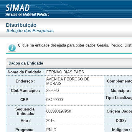
Distribuição
Seleção das Pesquisas
Clique na entidade desejada para obter dados Gerais, Pedido, Dis
Dados da Entidade
Nome da Entidade :
FERNAO DIAS PAES
AVENIDA PEDROSO DE
Endereço :
Complemento
MORAIS
Cód.Município :
355030
Município :
Tipo Localiza
CEP :
05420000
:
Sequencial
000000197950
Origem Dados
Entidade:
Ano :
2016
DDD :
Programa :
PNLD
Indígena :