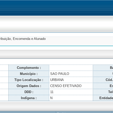
tribuição, Encomenda e Alunado
Complemento :
Ba
Município :
SAO PAULO
Tipo Localização :
URBANA
Cód.
Origem Dados :
CENSO EFETIVADO
Es
DDD :
11
Tel
Indígena :
N
Entidade