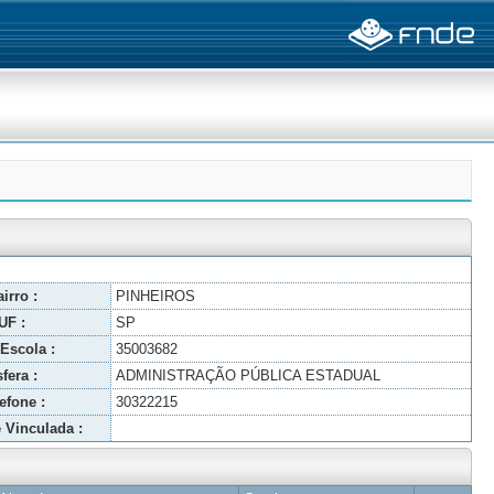
irro :
PINHEIROS
UF :
SP
Escola :
35003682
fera :
ADMINISTRAÇÃO PÚBLICA ESTADUAL
efone :
30322215
 Vinculada :