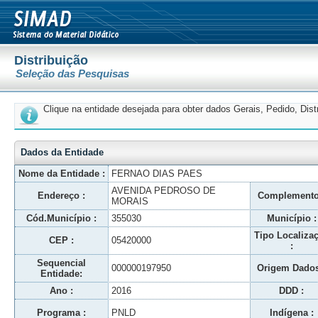
Distribuição
Seleção das Pesquisas
Clique na entidade desejada para obter dados Gerais, Pedido, Dis
Dados da Entidade
Nome da Entidade :
FERNAO DIAS PAES
AVENIDA PEDROSO DE
Endereço :
Complemento
MORAIS
Cód.Município :
355030
Município :
Tipo Localiza
CEP :
05420000
:
Sequencial
000000197950
Origem Dados
Entidade:
Ano :
2016
DDD :
Programa :
PNLD
Indígena :