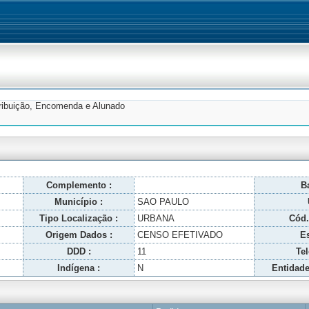
tribuição, Encomenda e Alunado
Complemento :
Ba
Município :
SAO PAULO
Tipo Localização :
URBANA
Cód.
Origem Dados :
CENSO EFETIVADO
Es
DDD :
11
Tel
Indígena :
N
Entidade