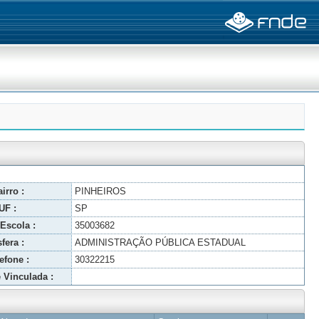
irro :
PINHEIROS
UF :
SP
Escola :
35003682
fera :
ADMINISTRAÇÃO PÚBLICA ESTADUAL
efone :
30322215
 Vinculada :