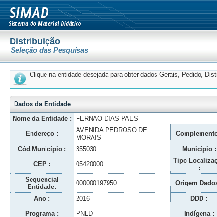
Distribuição
Seleção das Pesquisas
Clique na entidade desejada para obter dados Gerais, Pedido, Dis
Dados da Entidade
Nome da Entidade :
FERNAO DIAS PAES
AVENIDA PEDROSO DE
Endereço :
Complemento
MORAIS
Cód.Município :
355030
Município :
Tipo Localiza
CEP :
05420000
:
Sequencial
000000197950
Origem Dados
Entidade:
Ano :
2016
DDD :
Programa :
PNLD
Indígena :