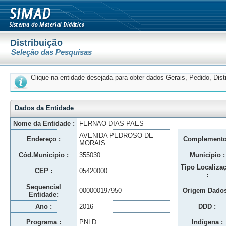
Distribuição
Seleção das Pesquisas
Clique na entidade desejada para obter dados Gerais, Pedido, Dis
Dados da Entidade
Nome da Entidade :
FERNAO DIAS PAES
AVENIDA PEDROSO DE
Endereço :
Complemento
MORAIS
Cód.Município :
355030
Município :
Tipo Localiza
CEP :
05420000
:
Sequencial
000000197950
Origem Dados
Entidade:
Ano :
2016
DDD :
Programa :
PNLD
Indígena :