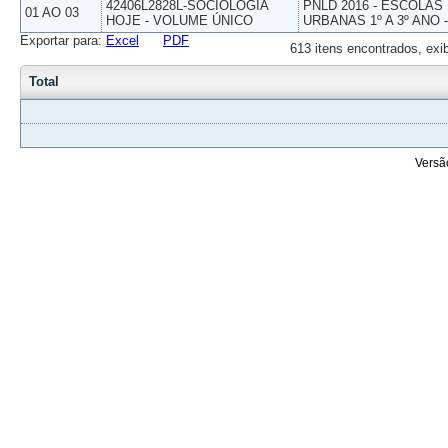
42406L2828L-SOCIOLOGIA
PNLD 2016 - ESCOLAS
01 AO 03
HOJE - VOLUME ÚNICO
URBANAS 1º A 3º ANO 
Exportar para:
Excel
PDF
613 itens encontrados, exi
Total
Versã