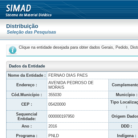
Distribuição
Seleção das Pesquisas
Clique na entidade desejada para obter dados Gerais, Pedido, Dis
Dados da Entidade
Nome da Entidade :
FERNAO DIAS PAES
AVENIDA PEDROSO DE
Endereço :
Complemento
MORAIS
Cód.Município :
355030
Município :
Tipo Localiza
CEP :
05420000
:
Sequencial
000000197950
Origem Dados
Entidade:
Ano :
2016
DDD :
Programa :
PNLD
Indígena :