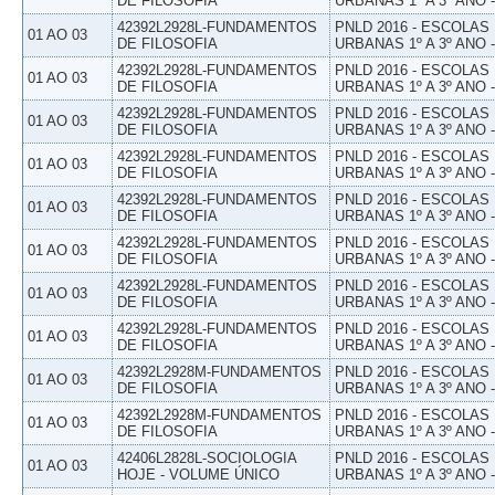
DE FILOSOFIA
URBANAS 1º A 3º ANO 
42392L2928L-FUNDAMENTOS
PNLD 2016 - ESCOLAS
01 AO 03
DE FILOSOFIA
URBANAS 1º A 3º ANO 
42392L2928L-FUNDAMENTOS
PNLD 2016 - ESCOLAS
01 AO 03
DE FILOSOFIA
URBANAS 1º A 3º ANO 
42392L2928L-FUNDAMENTOS
PNLD 2016 - ESCOLAS
01 AO 03
DE FILOSOFIA
URBANAS 1º A 3º ANO 
42392L2928L-FUNDAMENTOS
PNLD 2016 - ESCOLAS
01 AO 03
DE FILOSOFIA
URBANAS 1º A 3º ANO 
42392L2928L-FUNDAMENTOS
PNLD 2016 - ESCOLAS
01 AO 03
DE FILOSOFIA
URBANAS 1º A 3º ANO 
42392L2928L-FUNDAMENTOS
PNLD 2016 - ESCOLAS
01 AO 03
DE FILOSOFIA
URBANAS 1º A 3º ANO 
42392L2928L-FUNDAMENTOS
PNLD 2016 - ESCOLAS
01 AO 03
DE FILOSOFIA
URBANAS 1º A 3º ANO 
42392L2928L-FUNDAMENTOS
PNLD 2016 - ESCOLAS
01 AO 03
DE FILOSOFIA
URBANAS 1º A 3º ANO 
42392L2928M-FUNDAMENTOS
PNLD 2016 - ESCOLAS
01 AO 03
DE FILOSOFIA
URBANAS 1º A 3º ANO 
42392L2928M-FUNDAMENTOS
PNLD 2016 - ESCOLAS
01 AO 03
DE FILOSOFIA
URBANAS 1º A 3º ANO 
42406L2828L-SOCIOLOGIA
PNLD 2016 - ESCOLAS
01 AO 03
HOJE - VOLUME ÚNICO
URBANAS 1º A 3º ANO 