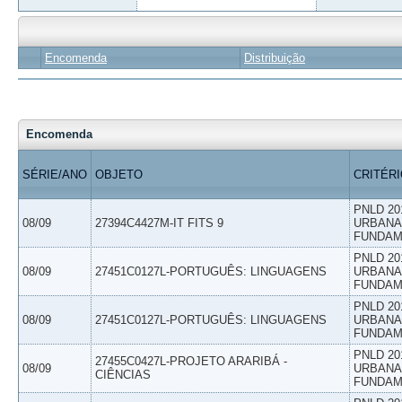
Encomenda
Distribuição
Encomenda
SÉRIE/ANO
OBJETO
CRITÉR
PNLD 20
08/09
27394C4427M-IT FITS 9
URBANAS
FUNDAM
PNLD 20
08/09
27451C0127L-PORTUGUÊS: LINGUAGENS
URBANAS
FUNDAM
PNLD 20
08/09
27451C0127L-PORTUGUÊS: LINGUAGENS
URBANAS
FUNDAM
PNLD 20
27455C0427L-PROJETO ARARIBÁ -
08/09
URBANAS
CIÊNCIAS
FUNDAM