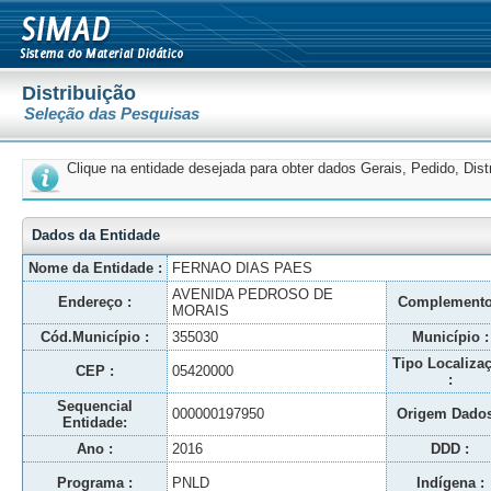
Distribuição
Seleção das Pesquisas
Clique na entidade desejada para obter dados Gerais, Pedido, Dis
Dados da Entidade
Nome da Entidade :
FERNAO DIAS PAES
AVENIDA PEDROSO DE
Endereço :
Complemento
MORAIS
Cód.Município :
355030
Município :
Tipo Localiza
CEP :
05420000
:
Sequencial
000000197950
Origem Dados
Entidade:
Ano :
2016
DDD :
Programa :
PNLD
Indígena :