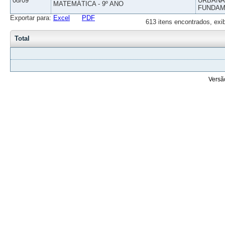
08/09
URBANAS
MATEMÁTICA - 9º ANO
FUNDAM
Exportar para:
Excel
PDF
613 itens encontrados, exi
Total
Versã