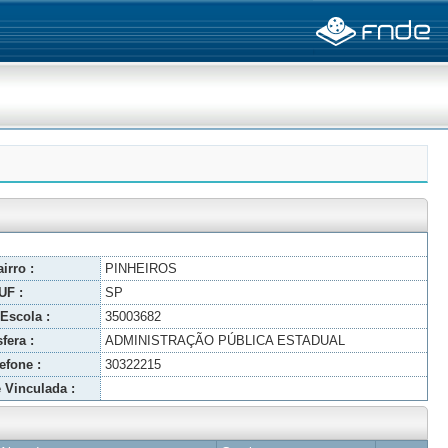
irro :
PINHEIROS
UF :
SP
Escola :
35003682
fera :
ADMINISTRAÇÃO PÚBLICA ESTADUAL
efone :
30322215
 Vinculada :