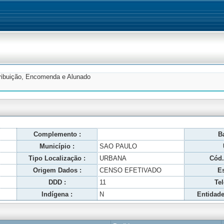
tribuição, Encomenda e Alunado
Complemento :
Ba
Município :
SAO PAULO
Tipo Localização :
URBANA
Cód.
Origem Dados :
CENSO EFETIVADO
Es
DDD :
11
Tel
Indígena :
N
Entidade